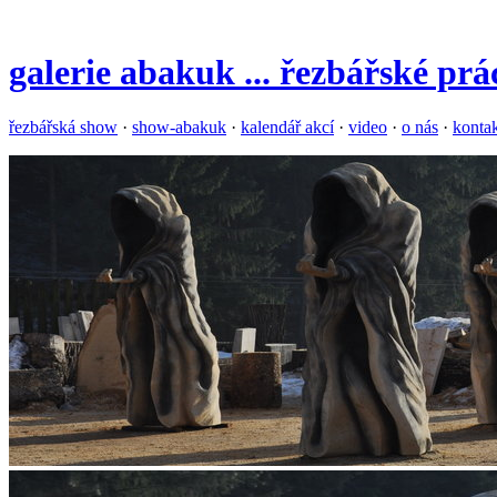
galerie
abakuk
... řezbářské pr
řezbářská show
·
show-abakuk
·
kalendář akcí
·
video
·
o nás
·
konta