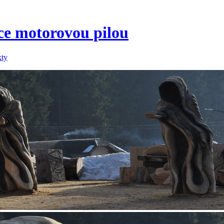
áce motorovou pilou
kty