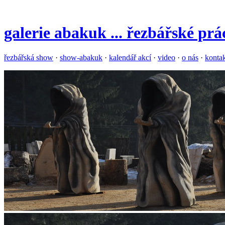
galerie
abakuk
... řezbářské pr
řezbářská show
·
show-abakuk
·
kalendář akcí
·
video
·
o nás
·
konta