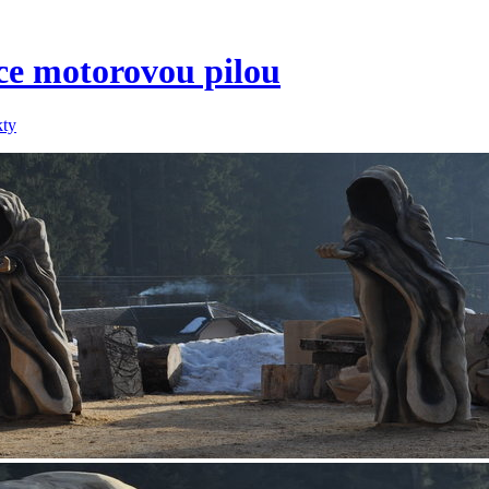
áce motorovou pilou
kty