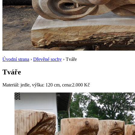
Úvodní strana
›
Dřevěné sochy
› Tváře
Tváře
Materiál: jedle, výška: 120 cm, cena:2.000 Kč