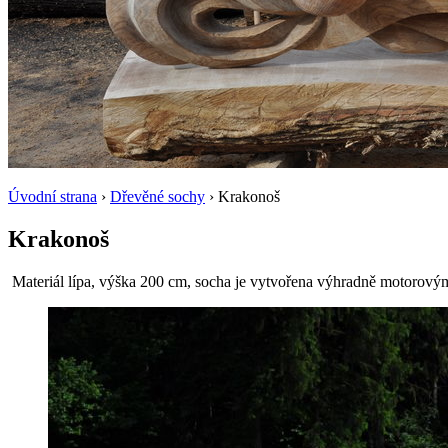
Úvodní strana
›
Dřevěné sochy
› Krakonoš
Krakonoš
Materiál lípa, výška 200 cm, socha je vytvořena výhradně motorovým