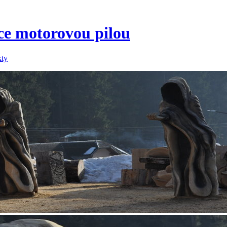
áce motorovou pilou
kty