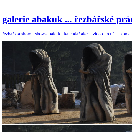
galerie
abakuk
... řezbářské pr
řezbářská show
·
show-abakuk
·
kalendář akcí
·
video
·
o nás
·
konta