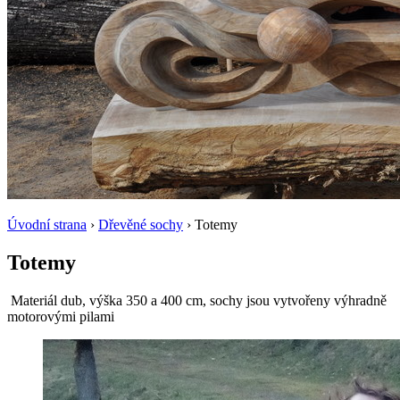
Úvodní strana
›
Dřevěné sochy
› Totemy
Totemy
Materiál dub, výška 350 a 400 cm, sochy jsou vytvořeny výhradně
motorovými pilami