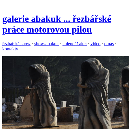
galerie
abakuk
... řezbářské
práce motorovou pilou
řezbářská show
·
show-abakuk
·
kalendář akcí
·
video
·
o nás
·
kontakty