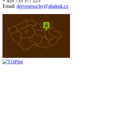
+ 420 733 577 225
Email:
drevenesochy@abakuk.cz