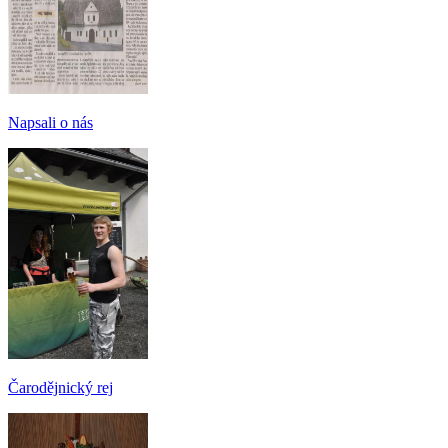
Napsali o nás
Čarodějnický rej