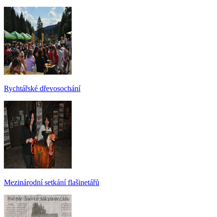
Rychtářské dřevosochání
Mezinárodní setkání flašinetářů