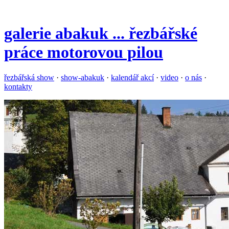
galerie
abakuk
... řezbářské
práce motorovou pilou
řezbářská show
·
show-abakuk
·
kalendář akcí
·
video
·
o nás
·
kontakty