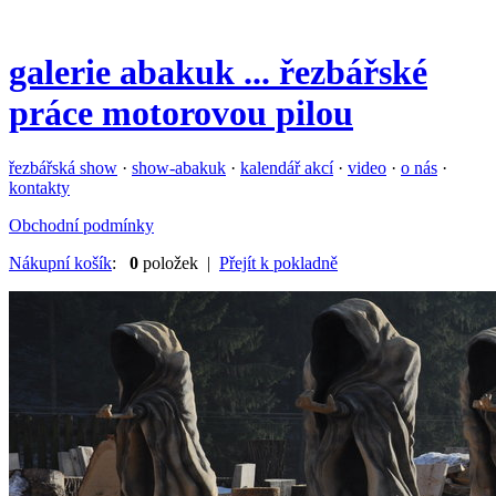
galerie
abakuk
... řezbářské
práce motorovou pilou
řezbářská show
·
show-abakuk
·
kalendář akcí
·
video
·
o nás
·
kontakty
Obchodní podmínky
Nákupní košík
:
0
položek |
Přejít k pokladně