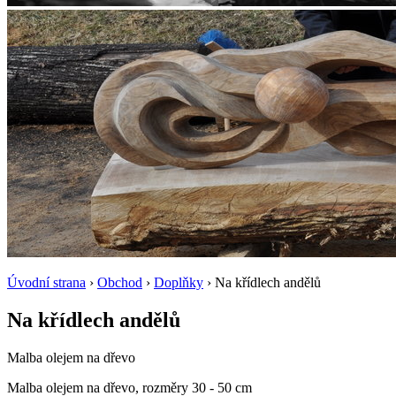
Úvodní strana
›
Obchod
›
Doplňky
› Na křídlech andělů
Na křídlech andělů
Malba olejem na dřevo
Malba olejem na dřevo, rozměry 30 - 50 cm