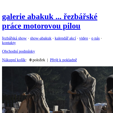
galerie
abakuk
... řezbářské
práce motorovou pilou
řezbářská show
·
show-abakuk
·
kalendář akcí
·
video
·
o nás
·
kontakty
Obchodní podmínky
Nákupní košík
:
0
položek |
Přejít k pokladně