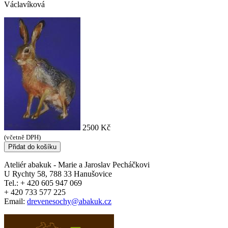
Václavíková
2500 Kč
(včetně DPH)
Ateliér
abakuk
- Marie a Jaroslav Pecháčkovi
U Rychty 58, 788 33 Hanušovice
Tel.: + 420 605 947 069
+ 420 733 577 225
Email:
drevenesochy@abakuk.cz