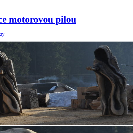
áce motorovou pilou
kty