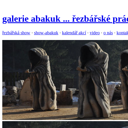
galerie
abakuk
... řezbářské pr
řezbářská show
·
show-abakuk
·
kalendář akcí
·
video
·
o nás
·
konta