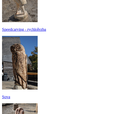
Speedcarving - rychlořezba
Sova