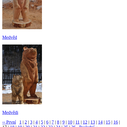
Medvěd
Medvědi
‹‹ První
1
|
2
|
3
|
4
|
5
|
6
|
7
|
8
|
9
|
10
|
11
|
12
|
13
|
14
|
15
|
16
|