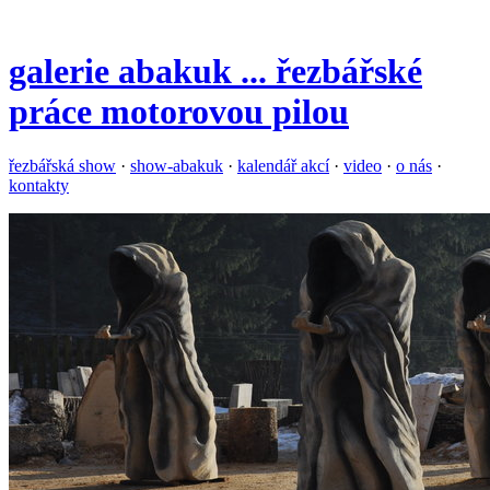
galerie
abakuk
... řezbářské
práce motorovou pilou
řezbářská show
·
show-abakuk
·
kalendář akcí
·
video
·
o nás
·
kontakty