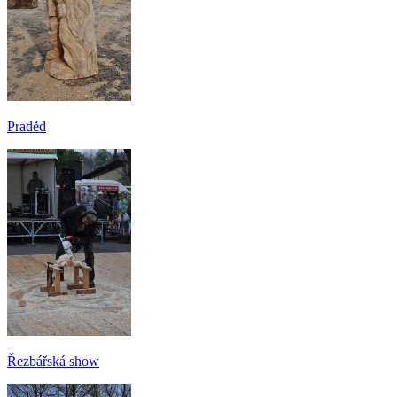
Praděd
Řezbářská show