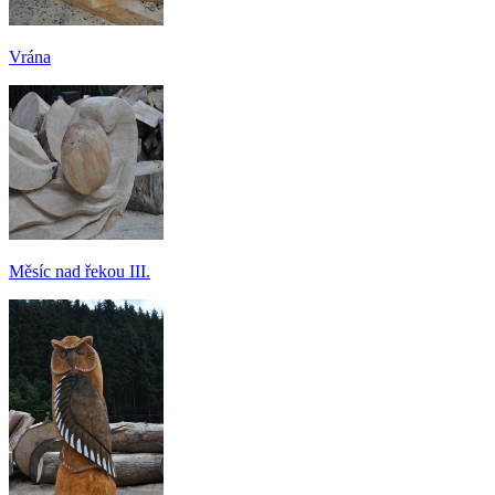
Vrána
Měsíc nad řekou III.