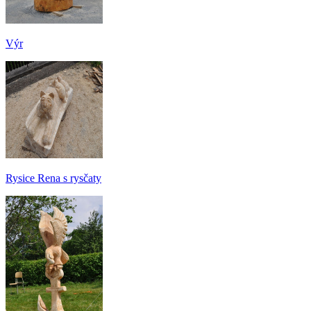
Výr
Rysice Rena s rysčaty