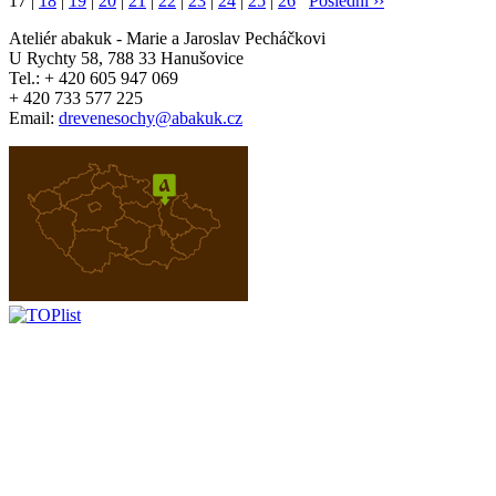
17 |
18
|
19
|
20
|
21
|
22
|
23
|
24
|
25
|
26
Poslední ››
Ateliér
abakuk
- Marie a Jaroslav Pecháčkovi
U Rychty 58, 788 33 Hanušovice
Tel.: + 420 605 947 069
+ 420 733 577 225
Email:
drevenesochy@abakuk.cz