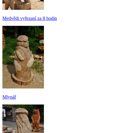
Medvědi vyřezaní za 8 hodin
Mlynář