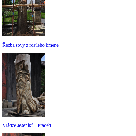
Řezba sovy z rostlého kmene
Vládce Jeseníků - Praděd