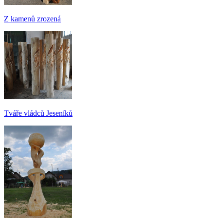
Z kamenů zrozená
Tváře vládců Jeseníků