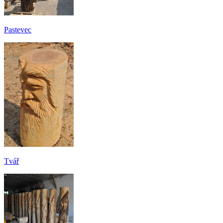
Pastevec
Tvář