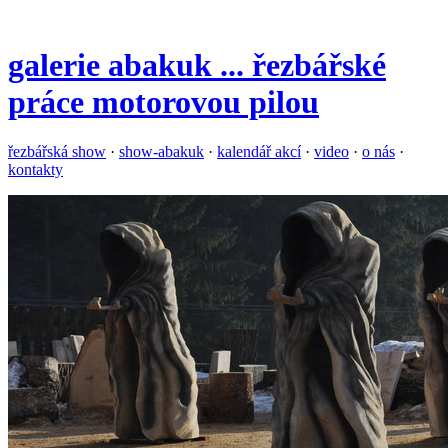
galerie
abakuk
... řezbářské
práce motorovou pilou
řezbářská show
·
show-abakuk
·
kalendář akcí
·
video
·
o nás
·
kontakty