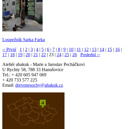
Loupežník Sarka Farka
‹‹ První
1
|
2
|
3
|
4
|
5
|
6
|
7
|
8
|
9
|
10
|
11
|
12
|
13
|
14
|
15
|
16
|
17
|
18
|
19
|
20
|
21
|
22
| 23 |
24
|
25
|
26
Poslední ››
Ateliér
abakuk
- Marie a Jaroslav Pecháčkovi
U Rychty 58, 788 33 Hanušovice
Tel.: + 420 605 947 069
+ 420 733 577 225
Email:
drevenesochy@abakuk.cz