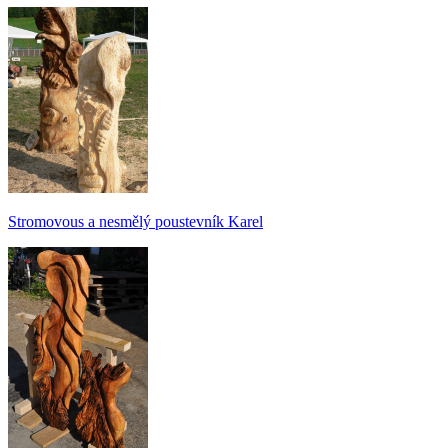
Stromovous a nesmělý poustevník Karel