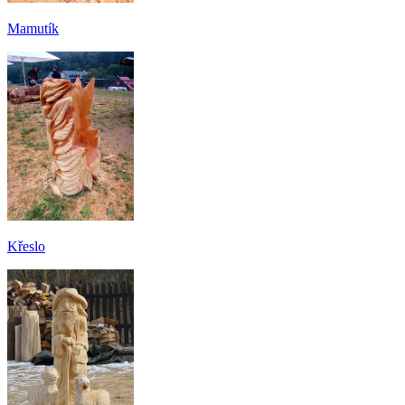
Mamutík
Křeslo