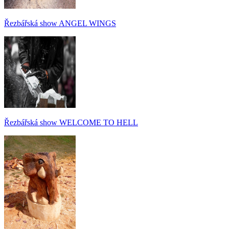
Řezbářská show ANGEL WINGS
Řezbářská show WELCOME TO HELL