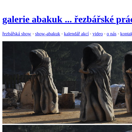
galerie
abakuk
... řezbářské pr
řezbářská show
·
show-abakuk
·
kalendář akcí
·
video
·
o nás
·
konta