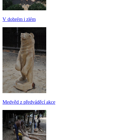
V dobrém i zlém
Medvěd z předváděcí akce