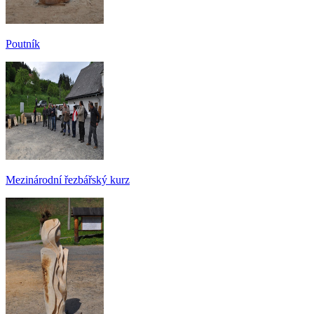
Poutník
Mezinárodní řezbářský kurz