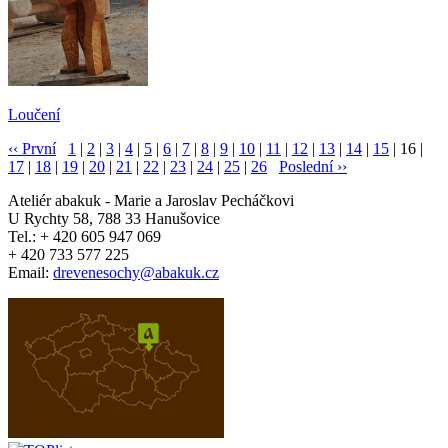
Loučení
‹‹ První
1
|
2
|
3
|
4
|
5
|
6
|
7
|
8
|
9
|
10
|
11
|
12
|
13
|
14
|
15
| 16 |
17
|
18
|
19
|
20
|
21
|
22
|
23
|
24
|
25
|
26
Poslední ››
Ateliér
abakuk
- Marie a Jaroslav Pecháčkovi
U Rychty 58, 788 33 Hanušovice
Tel.: + 420 605 947 069
+ 420 733 577 225
Email:
drevenesochy@abakuk.cz