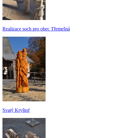
Realizace soch pro obec Třemešná
Svatý Kryštof