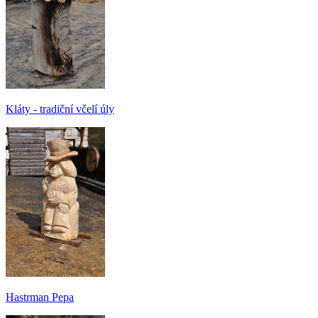
Kláty - tradiční včelí úly
Hastrman Pepa