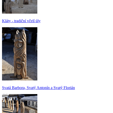
Kláty - tradiční včelí úly
Svatá Barbora, Svatý Antonín a Svatý Florián