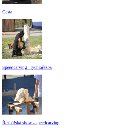
Cesta
Speedcarving - rychlořezba
Řezbářská show - speedcarving