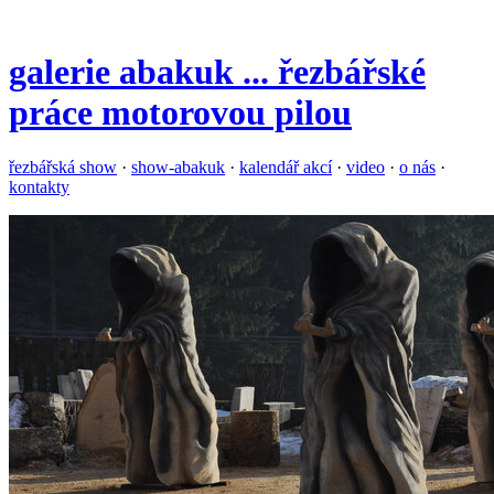
galerie
abakuk
... řezbářské
práce motorovou pilou
řezbářská show
·
show-abakuk
·
kalendář akcí
·
video
·
o nás
·
kontakty